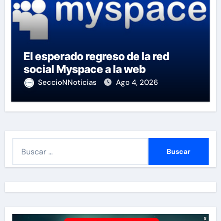
El esperado regreso de la red
social Myspace a la web
SeccioNNoticias
Ago 4, 2026
B
u
s
c
a
r