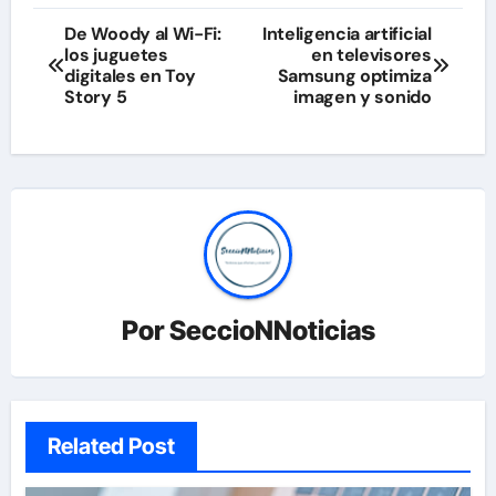
Navegación
De Woody al Wi-Fi:
Inteligencia artificial
los juguetes
en televisores
de
digitales en Toy
Samsung optimiza
Story 5
imagen y sonido
entradas
Por
SeccioNNoticias
Related Post