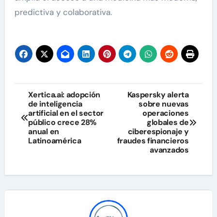
predictiva y colaborativa.
Navegación
Xertica.ai: adopción
Kaspersky alerta
de inteligencia
sobre nuevas
de
artificial en el sector
operaciones
público crece 28%
globales de
entradas
anual en
ciberespionaje y
Latinoamérica
fraudes financieros
avanzados