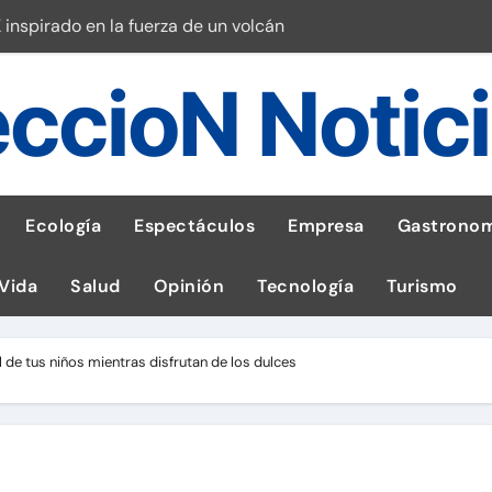
 inspirado en la fuerza de un volcán
entrega 1,600 equipos educativos
ccioN Notic
ogía impulsa la salud materna
las por ignorar distancias de seguridad
llega al Perú en Toulouse Lautrec
Ecología
Espectáculos
Empresa
Gastronom
rie Galaxy A en evento de K-Pop
 Vida
Salud
Opinión
Tecnología
Turismo
s en cáncer a nivel nacional
ed social Myspace a la web
l de tus niños mientras disfrutan de los dulces
stal: ¡Descarga la app de Meridianbet y gana una jugada gratis 