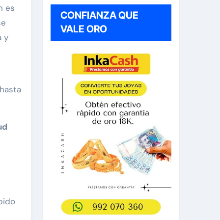
n es
CONFIANZA QUE
se
VALE ORO
a y
 hasta
ud
bido