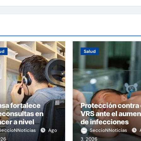
ud
Salud
sa fortalece
Protección contra 
econsultas en
VRS ante el aumen
cer a nivel
de infecciones
ional
SeccioNNoticias
Ago
SeccioNNoticias
026
3, 2026