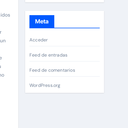
cidos
Meta
r
Acceder
 un
Feed de entradas
e
u
Feed de comentarios
no
WordPress.org