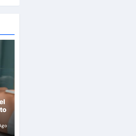
el
to
Ago