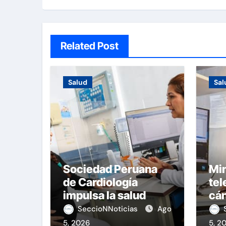
Related Post
Salud
Sal
Sociedad Peruana
Min
de Cardiología
tel
impulsa la salud
cán
materna
nac
SeccioNNoticias
Ago
5, 2026
5, 2