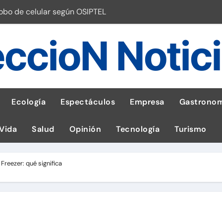
robo de celular según OSIPTEL
a: guía para las familias
ccioN Notic
stal: ¡Descarga la app de Meridianbet y gana una jugada gratis 
 inspirado en la fuerza de un volcán
entrega 1,600 equipos educativos
Ecología
Espectáculos
Empresa
Gastronom
ogía impulsa la salud materna
 Vida
Salud
Opinión
Tecnología
Turismo
las por ignorar distancias de seguridad
llega al Perú en Toulouse Lautrec
reezer: qué significa
emisiones de GEI en sus operaciones