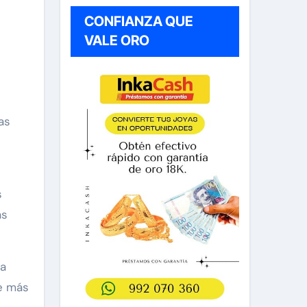
CONFIANZA QUE
VALE ORO
as
s
as
la
e más