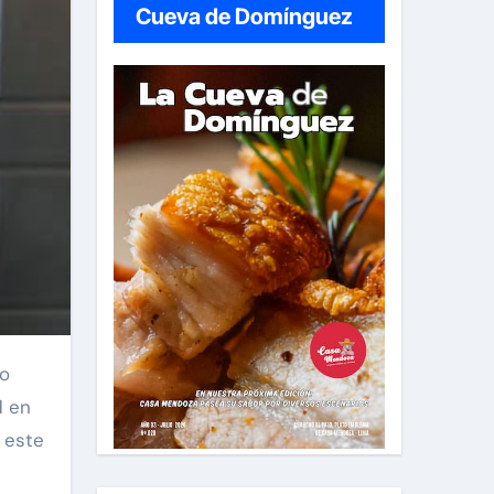
Cueva de Domínguez
to
d en
 este