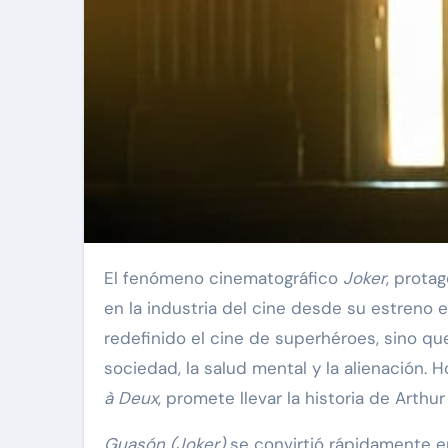
El fenómeno cinematográfico
Joker
, prota
en la industria del cine desde su estreno en
redefinido el cine de superhéroes, sino qu
sociedad, la salud mental y la alienación. H
à Deux
, promete llevar la historia de Arth
Guasón (Joker)
se convirtió rápidamente e