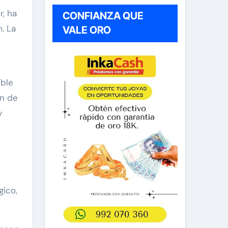
r, ha
CONFIANZA QUE
. La
VALE ORO
íble
ón de
y
gico,