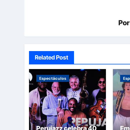
Po
Related Post
Espectáculos
Esp
Perujazz celebra 40
Emo