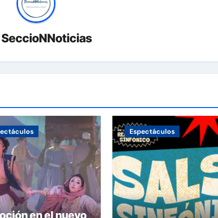
r
SeccioNNoticias
ectáculos
Espectáculos
ción en el nuevo