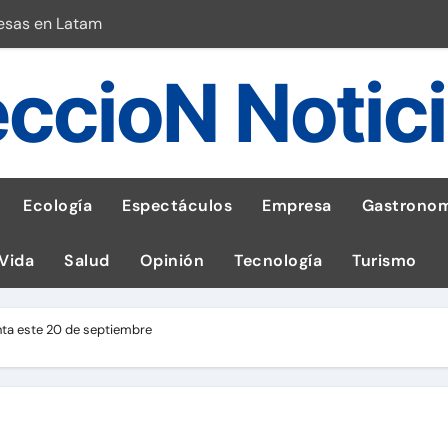
esas en Latam
 con leña
ccioN Notic
ncer de hígado
emisiones de GEI en sus operaciones
robo de celular según OSIPTEL
Ecología
Espectáculos
Empresa
Gastronom
a: guía para las familias
 Vida
Salud
Opinión
Tecnología
Turismo
stal: ¡Descarga la app de Meridianbet y gana una jugada gratis 
 inspirado en la fuerza de un volcán
enta este 20 de septiembre
l Perú