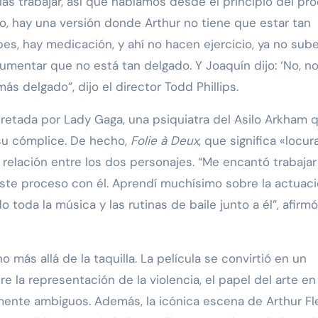
as trabajar, así que hablamos desde el principio del pr
o, hay una versión donde Arthur no tiene que estar tan
es, hay medicación, y ahí no hacen ejercicio, ya no sube
mentar que no está tan delgado. Y Joaquín dijo: ‘No, no,
s delgado”, dijo el director Todd Phillips.
rpretada por Lady Gaga, una psiquiatra del Asilo Arkham 
su cómplice. De hecho,
Folie à Deux
, que significa «locur
 relación entre los dos personajes. “Me encantó trabaja
este proceso con él. Aprendí muchísimo sobre la actuaci
 toda la música y las rutinas de baile junto a él”, afirm
ás allá de la taquilla. La película se convirtió en un
 la representación de la violencia, el papel del arte en 
mente ambiguos. Además, la icónica escena de Arthur Fl