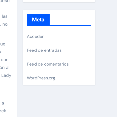
oceso
 las
Meta
 no,
Acceder
que
Feed de entradas
a
r con
Feed de comentarios
ón al
ó Lady
WordPress.org
la
eck