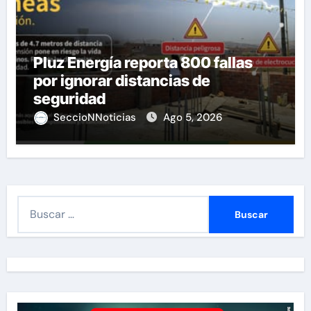
Pluz Energía reporta 800 fallas
por ignorar distancias de
seguridad
SeccioNNoticias
Ago 5, 2026
B
u
s
c
a
r