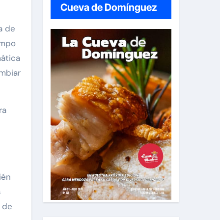
Cueva de Domínguez
a de
empo
mática
ambiar
ra
ién
s
e de