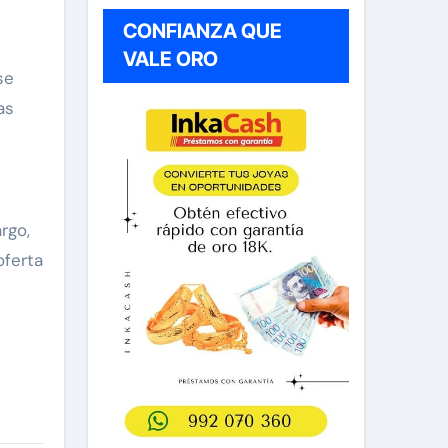
CONFIANZA QUE
VALE ORO
se
as
rgo,
oferta