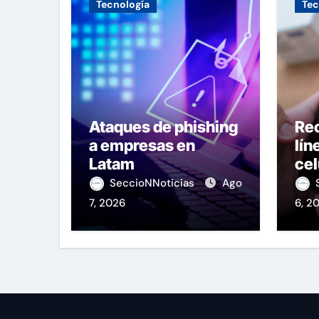
Tecnología
Tec
Ataques de phishing
Re
a empresas en
lín
Latam
cel
OS
SeccioNNoticias
Ago
7, 2026
6, 2