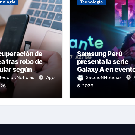
nología
Tecnología
cuperación de
Samsung Perú
ea tras robo de
presenta la serie
ular según
Galaxy A en event
IPTEL
de K-Pop
SeccioNNoticias
Ago
SeccioNNoticias
026
5, 2026