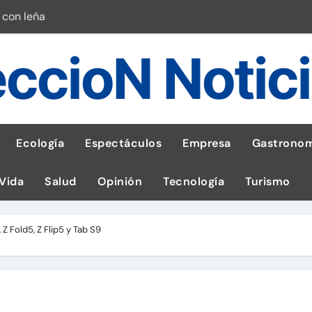
 con leña
ncer de hígado
ccioN Notic
emisiones de GEI en sus operaciones
robo de celular según OSIPTEL
a: guía para las familias
Ecología
Espectáculos
Empresa
Gastronom
stal: ¡Descarga la app de Meridianbet y gana una jugada gratis 
 Vida
Salud
Opinión
Tecnología
Turismo
 inspirado en la fuerza de un volcán
entrega 1,600 equipos educativos
 Z Fold5, Z Flip5 y Tab S9
esas en Latam