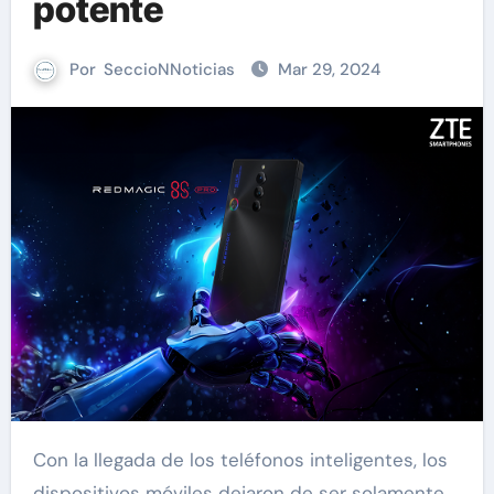
potente
Por
SeccioNNoticias
Mar 29, 2024
Con la llegada de los teléfonos inteligentes, los
dispositivos móviles dejaron de ser solamente