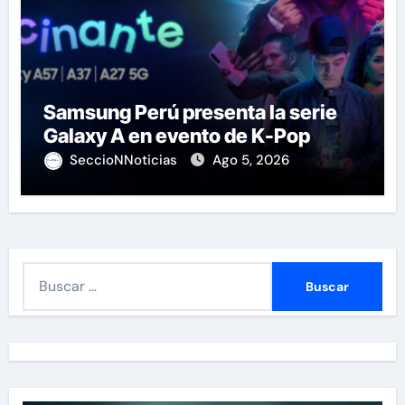
Samsung Perú presenta la serie
Galaxy A en evento de K-Pop
SeccioNNoticias
Ago 5, 2026
B
u
s
c
a
r