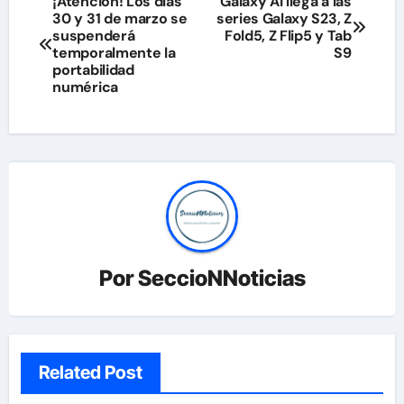
¡Atención! Los días
Galaxy AI llega a las
30 y 31 de marzo se
series Galaxy S23, Z
de
suspenderá
Fold5, Z Flip5 y Tab
temporalmente la
S9
entradas
portabilidad
numérica
Por
SeccioNNoticias
Related Post