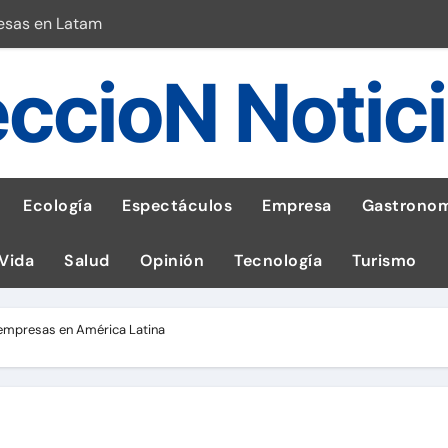
esas en Latam
 con leña
ccioN Notic
ncer de hígado
emisiones de GEI en sus operaciones
robo de celular según OSIPTEL
Ecología
Espectáculos
Empresa
Gastronom
a: guía para las familias
 Vida
Salud
Opinión
Tecnología
Turismo
stal: ¡Descarga la app de Meridianbet y gana una jugada gratis 
 inspirado en la fuerza de un volcán
 empresas en América Latina
l Perú