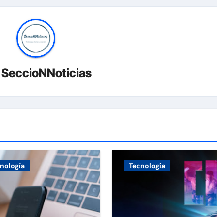
r
SeccioNNoticias
nología
Tecnología