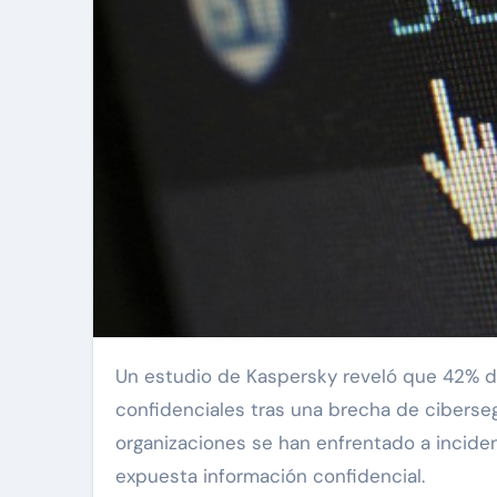
Un estudio de Kaspersky reveló que 42% de las empresas en América Latina ha sufrido la fuga de datos
confidenciales tras una brecha de ciberseg
organizaciones se han enfrentado a incid
expuesta información confidencial.