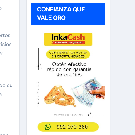
o
CONFIANZA QUE
VALE ORO
ertos
icios
ar
ndo su
a