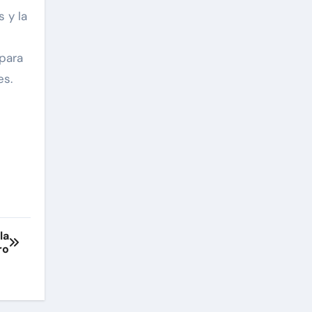
 y la
para
es.
la
ro