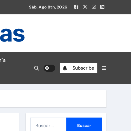
Sáb. Ago 8th, 2026
ias
ía
Subscribe
en la Liga 1!
B
u