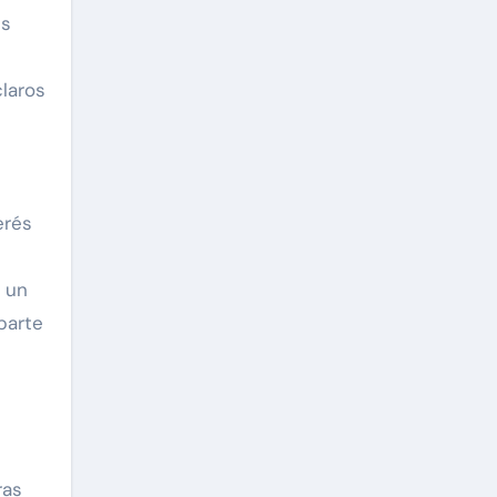
es
claros
erés
e un
parte
ras