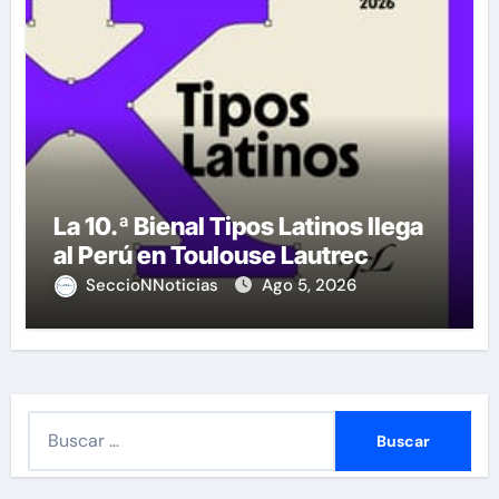
La 10.ª Bienal Tipos Latinos llega
al Perú en Toulouse Lautrec
SeccioNNoticias
Ago 5, 2026
B
u
s