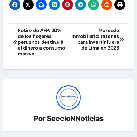
Navegación
Retiro de AFP: 20%
Mercado
de los hogares
inmobiliario: razones
de
peruanos destinará
para invertir fuera
el dinero a consumo
de Lima en 2026
entradas
masivo
Por
SeccioNNoticias