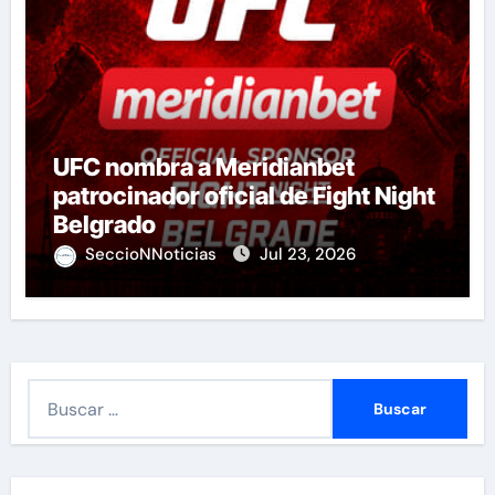
UFC nombra a Meridianbet
patrocinador oficial de Fight Night
Belgrado
SeccioNNoticias
Jul 23, 2026
B
u
s
c