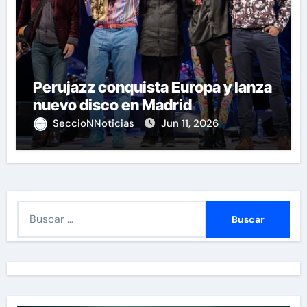
Perujazz conquista Europa y lanza
nuevo disco en Madrid
SeccioNNoticias
Jun 11, 2026
B
u
s
c
a
r