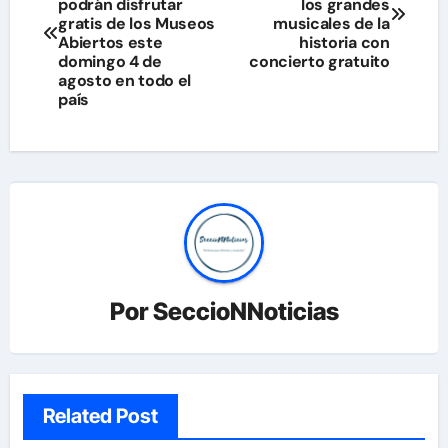
de
podrán disfrutar
los grandes
gratis de los Museos
musicales de la
entradas
Abiertos este
historia con
domingo 4 de
concierto gratuito
agosto en todo el
país
Por
SeccioNNoticias
Related Post