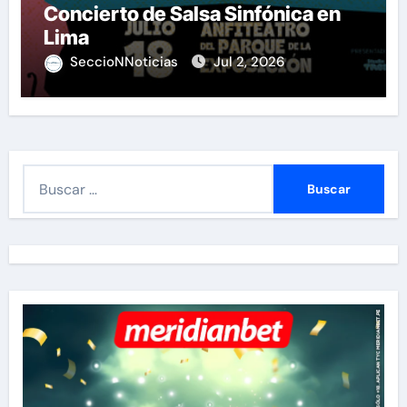
Concierto de Salsa Sinfónica en
Lima
SeccioNNoticias
Jul 2, 2026
B
u
s
c
a
r
: