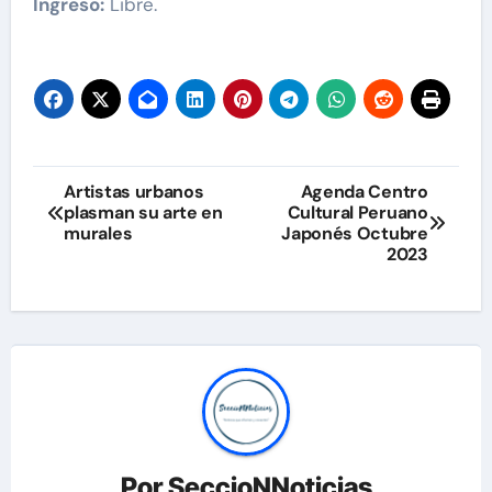
Ingreso:
Libre.
Navegación
Artistas urbanos
Agenda Centro
plasman su arte en
Cultural Peruano
de
murales
Japonés Octubre
2023
entradas
Por
SeccioNNoticias