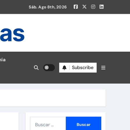
Sáb. Ago 8th, 2026
ias
ía
Subscribe
en la Liga 1!
B
u