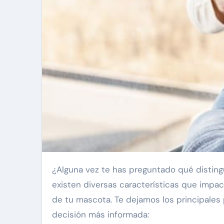
¿Alguna vez te has preguntado qué distingue a un alimento de mascota de otro? Más allá del precio,
existen diversas características que impact
de tu mascota. Te dejamos los principale
decisión más informada: