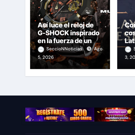
Así luce el reloj de
Co
G-SHOCK inspirado
cos
en la fuerza de un
Lat
volcán
Le
SeccioNNoticias
Ago
5, 2026
3, 2