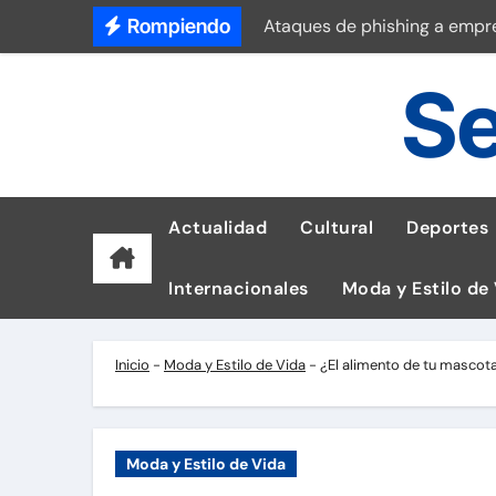
Saltar
Rompiendo
Ataques de phishing a empr
al
Hogares rurales aún cocinan
contenido
Se
Prevención y riesgos del cá
Tetra Pak reduce un 56% de 
Recuperación de línea tras 
Actualidad
Cultural
Deportes
Dudas sobre lactancia matern
Internacionales
Moda y Estilo de
Universitario vs Sporting Cri
Así luce el reloj de G-SHOCK
Inicio
-
Moda y Estilo de Vida
-
¿El alimento de tu mascota
Tiempos de exportación en e
Moda y Estilo de Vida