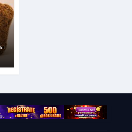
rú
Jul