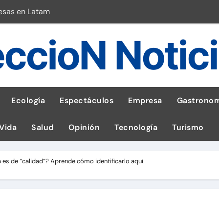
esas en Latam
 con leña
ccioN Notic
ncer de hígado
emisiones de GEI en sus operaciones
robo de celular según OSIPTEL
Ecología
Espectáculos
Empresa
Gastronom
a: guía para las familias
 Vida
Salud
Opinión
Tecnología
Turismo
stal: ¡Descarga la app de Meridianbet y gana una jugada gratis 
 inspirado en la fuerza de un volcán
 es de “calidad”? Aprende cómo identificarlo aquí
l Perú