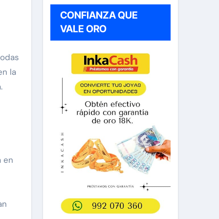
CONFIANZA QUE
VALE ORO
todas
en la
.
a en
an