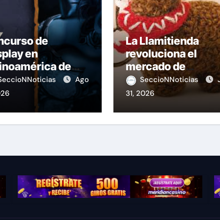
ncurso de
La Llamitienda
play en
revoluciona el
inoamérica de
mercado de
ague of Legends
souvenirs en el Pe
SeccioNNoticias
Ago
SeccioNNoticias
026
31, 2026