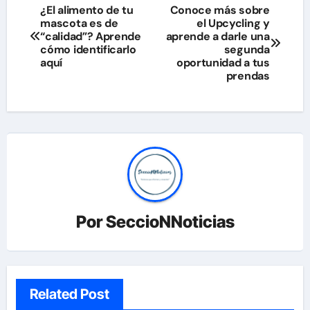
Navegación
¿El alimento de tu
Conoce más sobre
mascota es de
el Upcycling y
de
“calidad”? Aprende
aprende a darle una
cómo identificarlo
segunda
entradas
aquí
oportunidad a tus
prendas
Por
SeccioNNoticias
Related Post