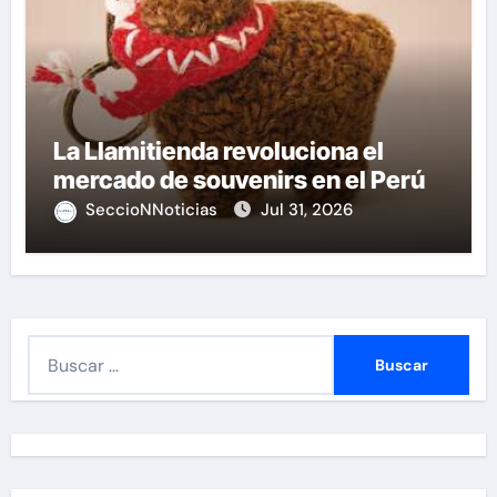
La Llamitienda revoluciona el
mercado de souvenirs en el Perú
SeccioNNoticias
Jul 31, 2026
B
u
s
c
a