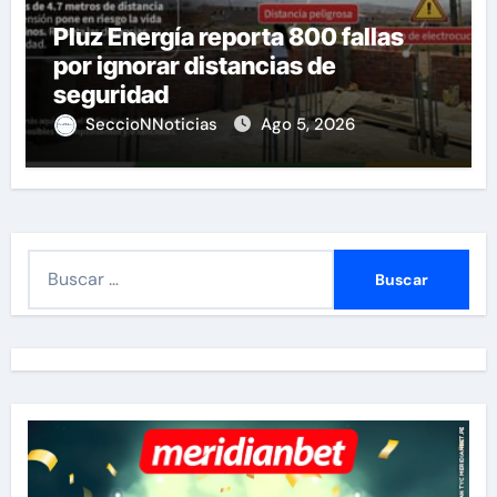
Pluz Energía reporta 800 fallas
por ignorar distancias de
seguridad
SeccioNNoticias
Ago 5, 2026
B
u
s
c
a
r
: