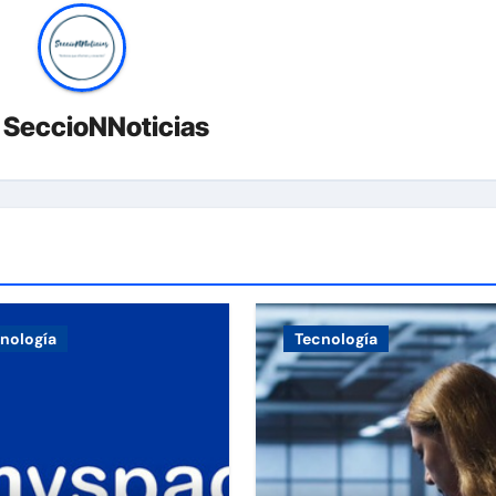
r
SeccioNNoticias
nología
Tecnología