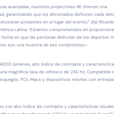
ticas avanzadas, nuestros proyectores 4K ofrecen una
dad, garantizando que los aficionados disfruten cada deta
tuvieran presentes en el lugar del evento,” dijo Ricard
 América Latina. “Estamos comprometidos en proporciona
 forma en que las personas disfrutan de los deportes 
res son una muestra de ese compromiso.»
4000 lúmenes, alto índice de contraste y característic
y una magnífica tasa de refresco de 240 Hz. Compatible 
eojuegos, PCs, Macs y dispositivos móviles con entrada
 con alto índice de contraste y características visuale
ífica tasa de refresco de 240 Hz. La tecnología SuperCo