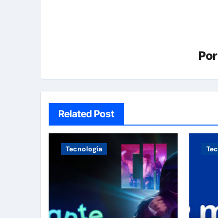
Po
Related Post
Tecnología
Tec