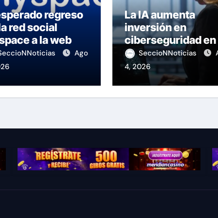
esperado regreso
La IA aumenta
la red social
inversión en
space a la web
ciberseguridad en 
región
SeccioNNoticias
Ago
SeccioNNoticias
026
4, 2026