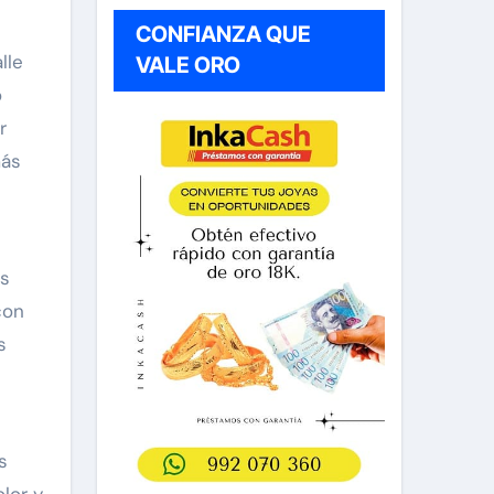
CONFIANZA QUE
lle
VALE ORO
o
r
más
as
con
s
s
lor y