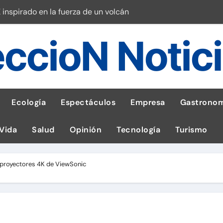
 inspirado en la fuerza de un volcán
entrega 1,600 equipos educativos
ccioN Notic
ogía impulsa la salud materna
las por ignorar distancias de seguridad
llega al Perú en Toulouse Lautrec
Ecología
Espectáculos
Empresa
Gastronom
rie Galaxy A en evento de K-Pop
 Vida
Salud
Opinión
Tecnología
Turismo
s en cáncer a nivel nacional
ed social Myspace a la web
s proyectores 4K de ViewSonic
stal: ¡Descarga la app de Meridianbet y gana una jugada gratis 