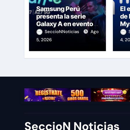
Samsung Perú
El 
presenta la serie
de 
Galaxy A en evento
My
de K-Pop
SeccioNNoticias
Ago
5, 2026
4, 2
SeccioN Noticias