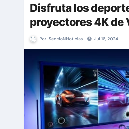
Disfruta los deport
proyectores 4K de
Por
SeccioNNoticias
Jul 16, 2024