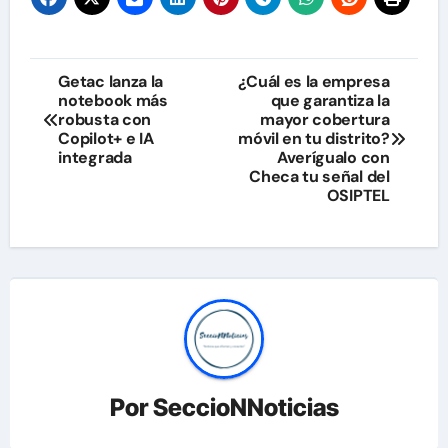
Navegación
Getac lanza la
¿Cuál es la empresa
notebook más
que garantiza la
de
robusta con
mayor cobertura
Copilot+ e IA
móvil en tu distrito?
entradas
integrada
Averígualo con
Checa tu señal del
OSIPTEL
Por
SeccioNNoticias