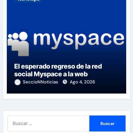
El esperado regreso de la red
social Myspace a la web
SeccioNNoticias
Ago 4, 2026
B
u