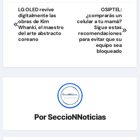
Navegación
LG OLED revive
OSIPTEL:
digitalmente las
¿comprarás un
de
obras de Kim
celular a tu mamá?
Whanki, el maestro
Sigue estas
entradas
del arte abstracto
recomendaciones
coreano
para evitar que su
equipo sea
bloqueado
Por
SeccioNNoticias