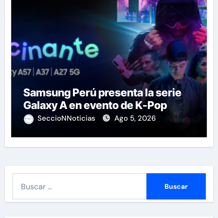
Samsung Perú presenta la serie
Galaxy A en evento de K-Pop
SeccioNNoticias
Ago 5, 2026
B
u
s