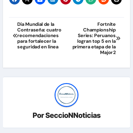
Navegación
Día Mundial de la
Fortnite
Contraseña: cuatro
Championship
de
recomendaciones
Series: Peruanos
para fortalecer la
logran top 5 en la
entradas
seguridad en línea
primera etapa de la
Major2
Por
SeccioNNoticias