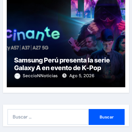
Samsung Perú presenta la serie
Galaxy A en evento de K-Pop
SeccioNNoticias
Ago 5, 2026
B
u
s