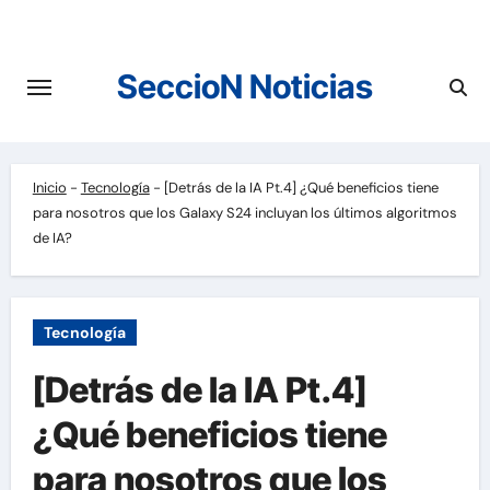
Saltar
al
contenido
SeccioN Noticias
Inicio
-
Tecnología
-
[Detrás de la IA Pt.4] ¿Qué beneficios tiene
para nosotros que los Galaxy S24 incluyan los últimos algoritmos
de IA?
Tecnología
[Detrás de la IA Pt.4]
¿Qué beneficios tiene
para nosotros que los