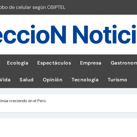
robo de celular según OSIPTEL
a: guía para las familias
ccioN Notic
stal: ¡Descarga la app de Meridianbet y gana una jugada gratis 
 inspirado en la fuerza de un volcán
entrega 1,600 equipos educativos
Ecología
Espectáculos
Empresa
Gastronom
ogía impulsa la salud materna
 Vida
Salud
Opinión
Tecnología
Turismo
las por ignorar distancias de seguridad
llega al Perú en Toulouse Lautrec
inúa creciendo en el Perú
emisiones de GEI en sus operaciones