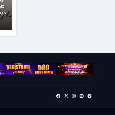
ec
Ago