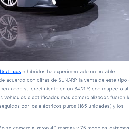
léctricos
e híbridos ha experimentado un notable
 de acuerdo con cifras de SUNARP, la venta de este tipo
mentando su crecimiento en un 84.21 % con respecto al
os vehículos electrificados más comercializados fueron l
eguidos por los eléctricos puros (165 unidades) y los
año se comercializaron 40 marcas y 75 modelos, estamo