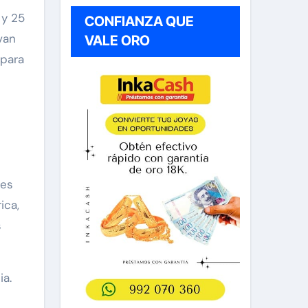
 y 25
CONFIANZA QUE
van
VALE ORO
 para
tes
ica,
s
ia.