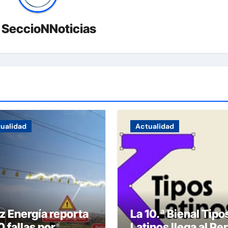
r
SeccioNNoticias
ualidad
Actualidad
z Energía reporta
La 10.ª Bienal Tipo
 fallas por
Latinos llega al Pe