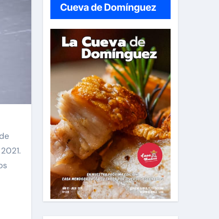
Cueva de Domínguez
 de
 2021.
os
s