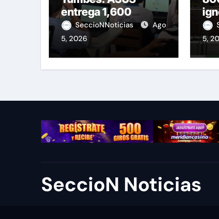
entrega 1,600
ign
equipos educativos
de 
SeccioNNoticias
Ago
5, 2026
5, 2
SeccioN Noticias