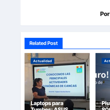
Po
Related Post
Actualidad
Act
Laptops para
Plu
Tumbes: ASUS
800