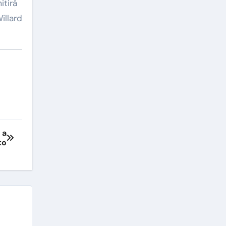
itirá
illard
 a
to