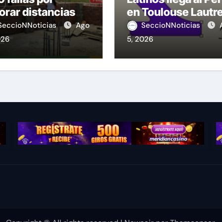
orar distancias
en Toulouse Lautr
seguridad
SeccioNNoticias
Ago
SeccioNNoticias
026
5, 2026