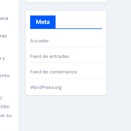
nera
Meta
ras
Acceder
Feed de entradas
a y
Feed de comentarios
ento
WordPress.org
o
tión
que su