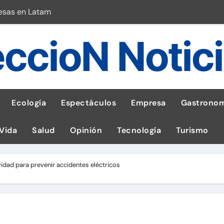
esas en Latam
 con leña
ccioN Notic
ncer de hígado
emisiones de GEI en sus operaciones
robo de celular según OSIPTEL
Ecología
Espectáculos
Empresa
Gastronom
a: guía para las familias
 Vida
Salud
Opinión
Tecnología
Turismo
stal: ¡Descarga la app de Meridianbet y gana una jugada gratis 
 inspirado en la fuerza de un volcán
idad para prevenir accidentes eléctricos
l Perú