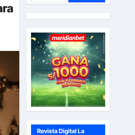
ara
s
c
a
r
:
Revista Digital La