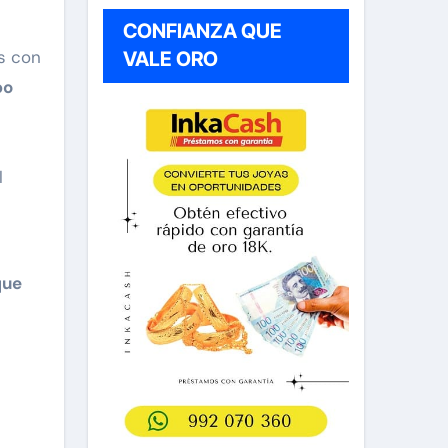
CONFIANZA QUE
s con
VALE ORO
po
l
que