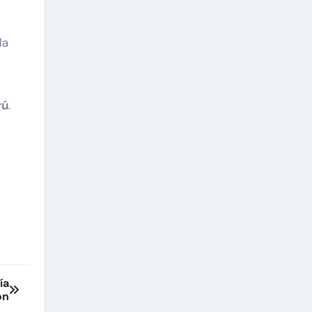
la
rú
.
ía
ón