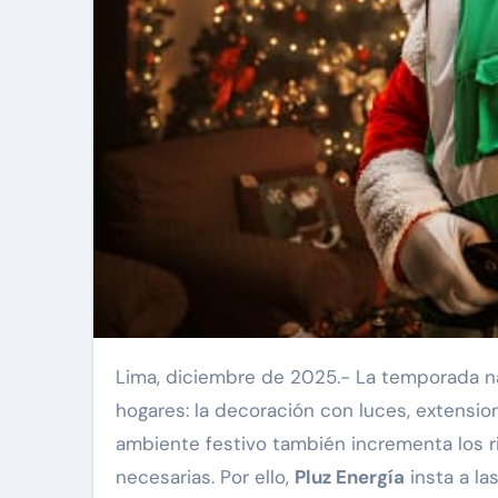
Lima, diciembre de 2025.- La temporada navideña trae consigo una tradición que transforma los
hogares: la decoración con luces, extensio
ambiente festivo también incrementa los r
necesarias. Por ello,
Pluz Energía
insta a la