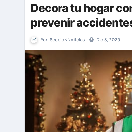
Decora tu hogar co
prevenir accidentes
Por
SeccioNNoticias
Dic 3, 2025