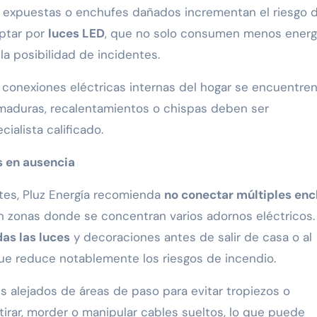
s expuestas o enchufes dañados incrementan el riesgo 
optar por
luces LED
, que no solo consumen menos energí
a posibilidad de incidentes.
 conexiones eléctricas internas del hogar se encuentre
maduras, recalentamientos o chispas deben ser
alista calificado.
s en ausencia
ntes, Pluz Energía recomienda
no conectar múltiples en
n zonas donde se concentran varios adornos eléctricos.
as las luces
y decoraciones antes de salir de casa o al
ue reduce notablemente los riesgos de incendio.
 alejados de áreas de paso para evitar tropiezos o
irar, morder o manipular cables sueltos, lo que puede