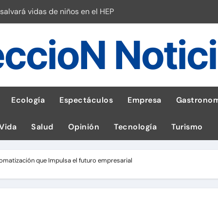
salvará vidas de niños en el HEP
l Perú
ccioN Notic
esas en Latam
 con leña
ncer de hígado
Ecología
Espectáculos
Empresa
Gastronom
emisiones de GEI en sus operaciones
 Vida
Salud
Opinión
Tecnología
Turismo
robo de celular según OSIPTEL
a: guía para las familias
utomatización que Impulsa el futuro empresarial
tistas peruanos del IPD