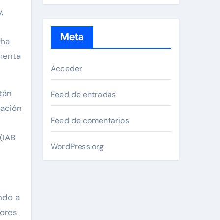
,
Meta
 ha
umenta
Acceder
tán
Feed de entradas
ración
Feed de comentarios
(IAB
WordPress.org
endo a
lores