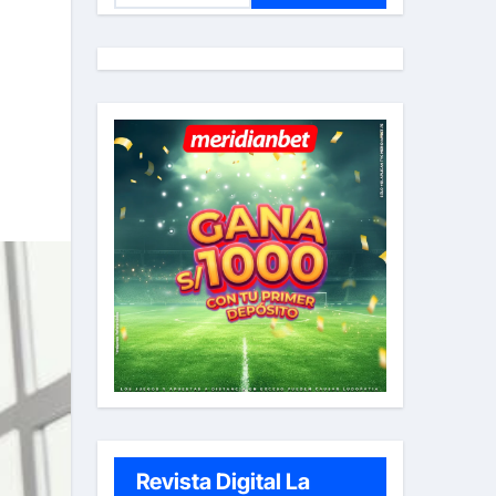
s
c
a
r
:
Revista Digital La