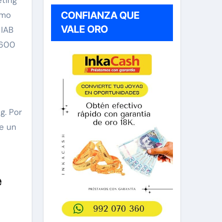
eting
CONFIANZA QUE
omo
VALE ORO
 IAB
 600
g. Por
ce un
e