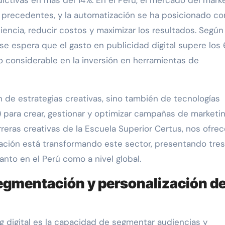
dictivas en más del 14%. En el Perú, el mercado del mark
n precedentes, y la automatización se ha posicionado c
iencia, reducir costos y maximizar los resultados. Según
 se espera que el gasto en publicidad digital supere los
 considerable en la inversión en herramientas de
 de estrategias creativas, sino también de tecnologías
A) para crear, gestionar y optimizar campañas de marketin
reras creativas de la Escuela Superior Certus, nos ofre
zación está transformando este sector, presentando tres
nto en el Perú como a nivel global.
segmentación y personalización d
g digital es la capacidad de segmentar audiencias y