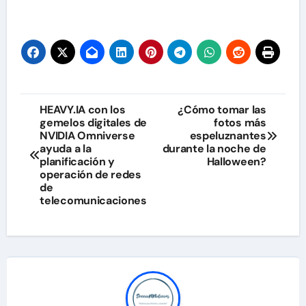
Navegación
HEAVY.IA con los
¿Cómo tomar las
gemelos digitales de
fotos más
de
NVIDIA Omniverse
espeluznantes
ayuda a la
durante la noche de
entradas
planificación y
Halloween?
operación de redes
de
telecomunicaciones