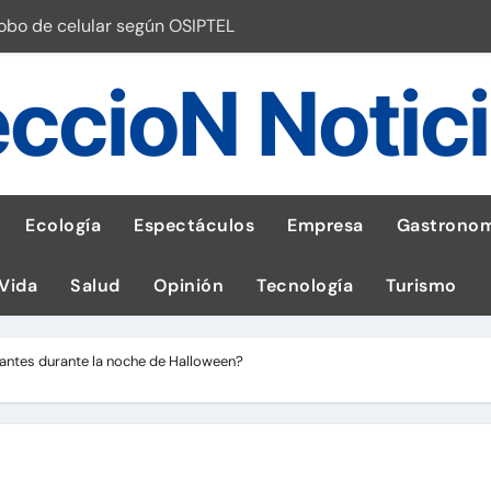
robo de celular según OSIPTEL
a: guía para las familias
ccioN Notic
stal: ¡Descarga la app de Meridianbet y gana una jugada gratis 
 inspirado en la fuerza de un volcán
entrega 1,600 equipos educativos
Ecología
Espectáculos
Empresa
Gastronom
ogía impulsa la salud materna
 Vida
Salud
Opinión
Tecnología
Turismo
las por ignorar distancias de seguridad
llega al Perú en Toulouse Lautrec
ntes durante la noche de Halloween?
emisiones de GEI en sus operaciones