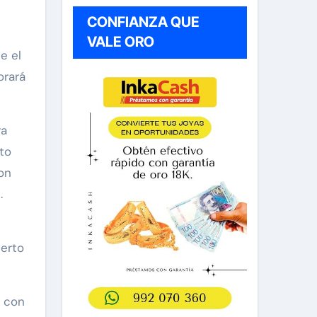
CONFIANZA QUE
VALE ORO
e el
orará
ra
ato
on
.
ierto
s con