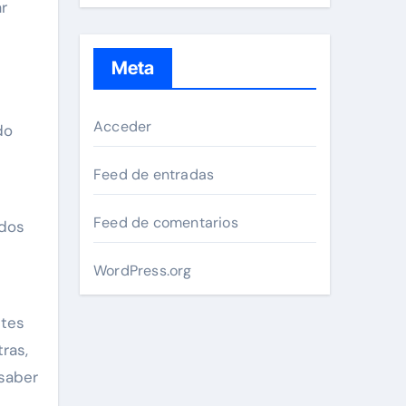
ar
Meta
Acceder
do
Feed de entradas
Feed de comentarios
ados
WordPress.org
ntes
ras,
 saber