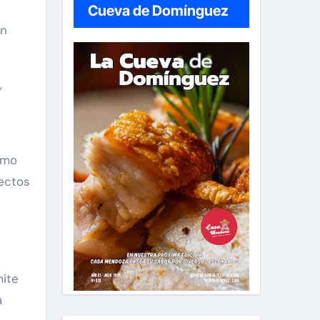
Cueva de Domínguez
an
,
imo
fectos
mite
a