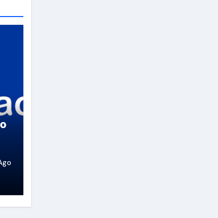
so
Ago