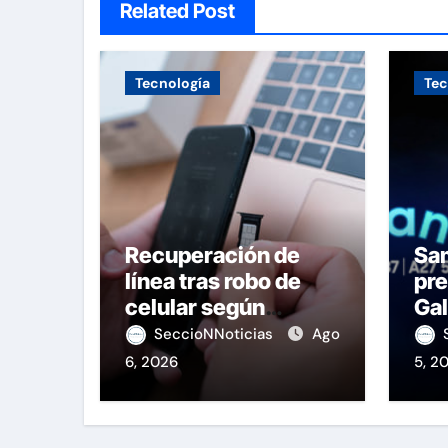
Related Post
Tecnología
Tec
Recuperación de
Sa
línea tras robo de
pre
celular según
Gal
OSIPTEL
de
SeccioNNoticias
Ago
6, 2026
5, 2