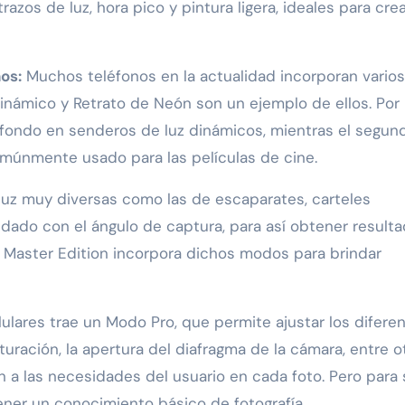
azos de luz, hora pico y pintura ligera, ideales para cre
os:
Muchos teléfonos en la actualidad incorporan varios
inámico y Retrato de Neón son un ejemplo de ellos. Por
l fondo en senderos de luz dinámicos, mientras el segun
omúnmente usado para las películas de cine.
 luz muy diversas como las de escaparates, carteles
idado con el ángulo de captura, para así obtener result
GT Master Edition incorpora dichos modos para brindar
ulares trae un Modo Pro, que permite ajustar los difere
ración, la apertura del diafragma de la cámara, entre ot
a las necesidades del usuario en cada foto. Pero para
ner un conocimiento básico de fotografía.