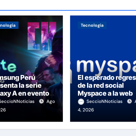
nología
Tecnología
msung Perú
El esperado regre
senta la serie
de la red social
axy A en evento
Myspace a la web
 K-Pop
SeccioNNoticias
Ago
SeccioNNoticias
026
4, 2026