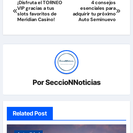
Navegación
¡Disfruta el TORNEO
4 consejos
VIP gracias a tus
esenciales para
de
slots favoritos de
adquirir tu próximo
Meridian Casino!
Auto Seminuevo
entradas
Por
SeccioNNoticias
Related Post