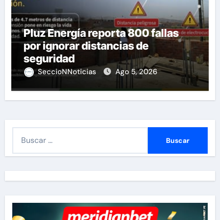
Pluz Energía reporta 800 fallas
por ignorar distancias de
seguridad
SeccioNNoticias
Ago 5, 2026
B
u
s
c
a
r
: