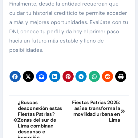
Finalmente, desde la entidad recuerdan que
cuidar tu historial crediticio te permite acceder
a más y mejores oportunidades. Evalúate con tu
DNI, conoce tu perfil y da hoy el primer paso
hacia un futuro más estable y lleno de
posibilidades.
Navegación
¿Buscas
Fiestas Patrias 2025:
desconexión estas
así se transforma la
de
Fiestas Patrias?
movilidad urbana en
Zonas del sur de
Lima
entradas
Lima combinan
descanso e
inversión