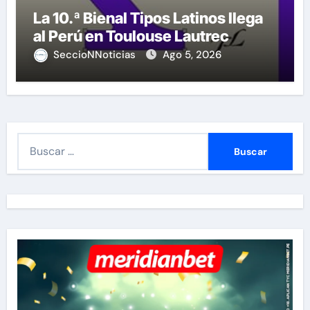
La 10.ª Bienal Tipos Latinos llega
al Perú en Toulouse Lautrec
SeccioNNoticias
Ago 5, 2026
B
u
s
c
a
r
: