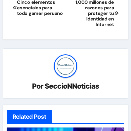
Navegación
Cinco elementos
1,000 millones de
esenciales para
razones para
de
todo gamer peruano
proteger tu
identidad en
entradas
Internet
Por
SeccioNNoticias
Related Post