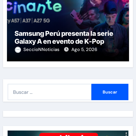
Samsung Perú presenta la serie
Galaxy A en evento de K-Pop
SeccioNNoticias
Ago 5, 2026
B
u
s
c
a
r