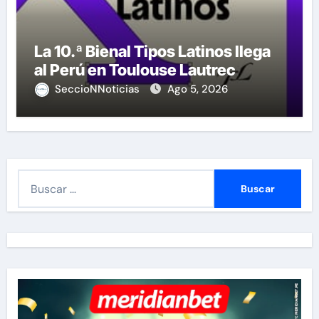
La 10.ª Bienal Tipos Latinos llega
al Perú en Toulouse Lautrec
SeccioNNoticias
Ago 5, 2026
B
u
s
c
a
r
: