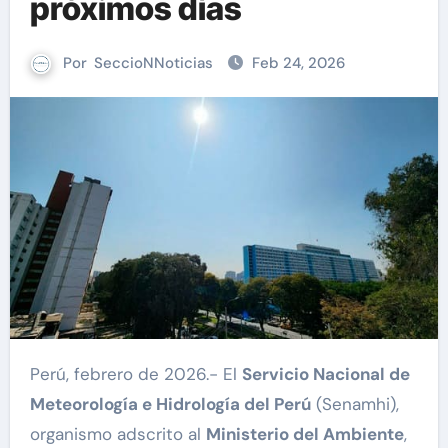
próximos días
Por
SeccioNNoticias
Feb 24, 2026
Perú, febrero de 2026.- El
Servicio Nacional de
Meteorología e Hidrología del Perú
(Senamhi),
organismo adscrito al
Ministerio del Ambiente
,