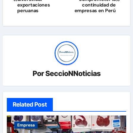
exportaciones
continuidad de
entradas
peruanas
empresas en Perú
Por
SeccioNNoticias
Related Post
Empresa