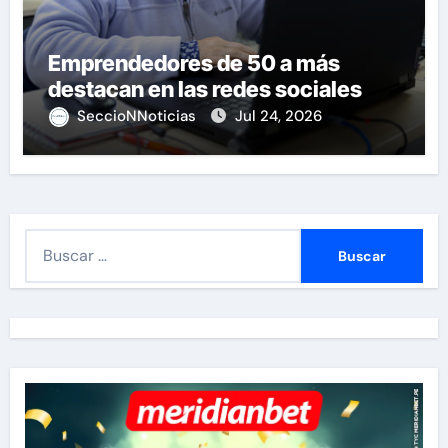
Emprendedores de 50 a más
destacan en las redes sociales
SeccioNNoticias
Jul 24, 2026
B
u
s
c
a
r
: