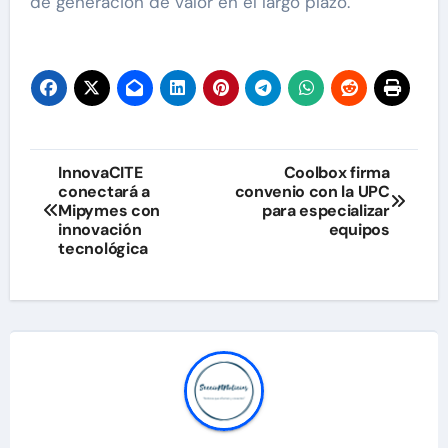
de generación de valor en el largo plazo.
Navegación
InnovaCITE
Coolbox firma
conectará a
convenio con la UPC
de
Mipymes con
para especializar
innovación
equipos
entradas
tecnológica