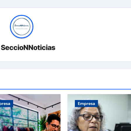
r
SeccioNNoticias
presa
Empresa