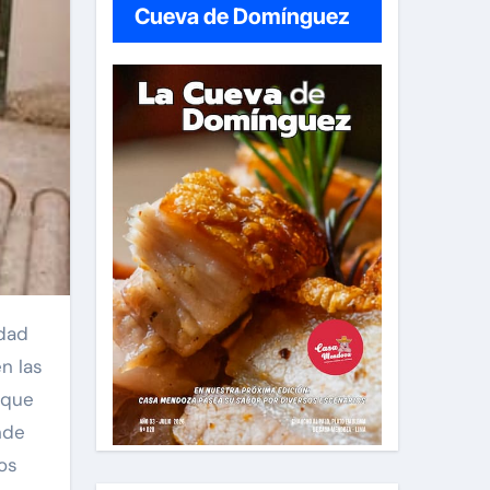
Cueva de Domínguez
n las
 que
nde
os