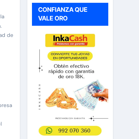
CONFIANZA QUE
la
VALE ORO
.
dad de
presa
l