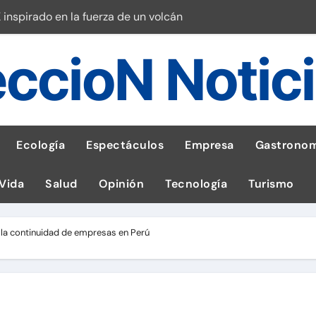
 inspirado en la fuerza de un volcán
entrega 1,600 equipos educativos
ccioN Notic
ogía impulsa la salud materna
las por ignorar distancias de seguridad
llega al Perú en Toulouse Lautrec
Ecología
Espectáculos
Empresa
Gastronom
rie Galaxy A en evento de K-Pop
 Vida
Salud
Opinión
Tecnología
Turismo
s en cáncer a nivel nacional
ed social Myspace a la web
la continuidad de empresas en Perú
stal: ¡Descarga la app de Meridianbet y gana una jugada gratis 