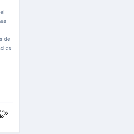
el
nas
as de
ad de
ez
do