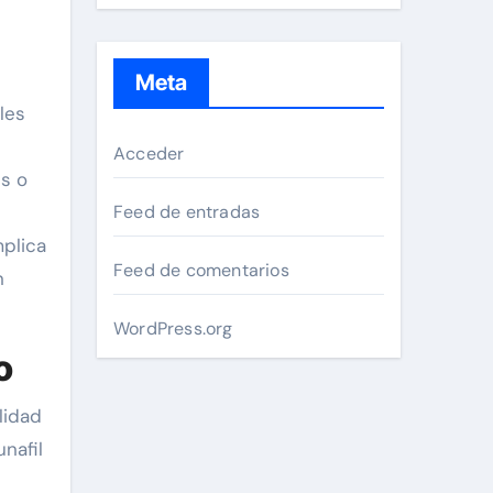
Meta
les
Acceder
es o
Feed de entradas
mplica
Feed de comentarios
n
WordPress.org
o
lidad
nafil