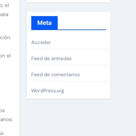
, el
para
Meta
ación
Acceder
on el
Feed de entradas
Feed de comentarios
WordPress.org
los
ianos:
r.