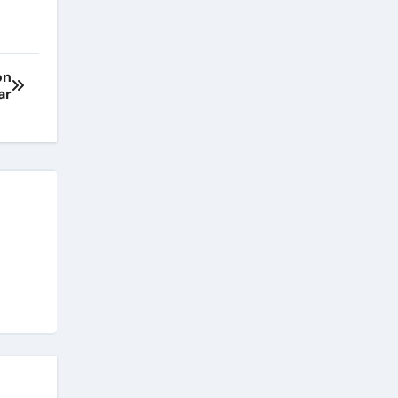
ón
ar