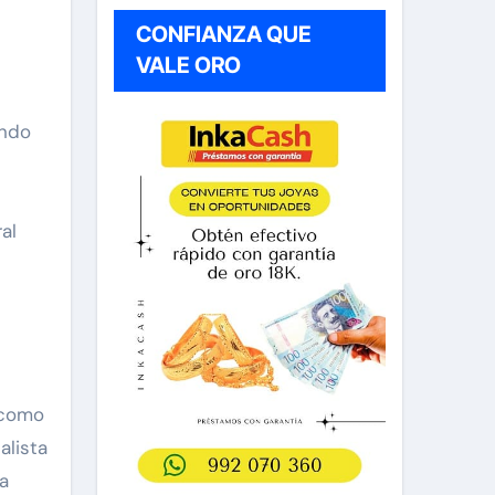
CONFIANZA QUE
VALE ORO
ando
al
 como
alista
a