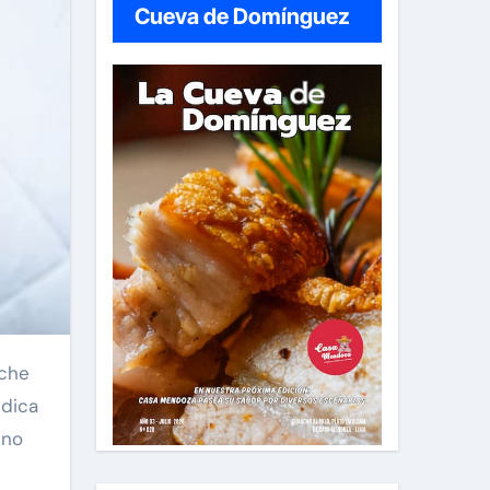
Cueva de Domínguez
édica
ino