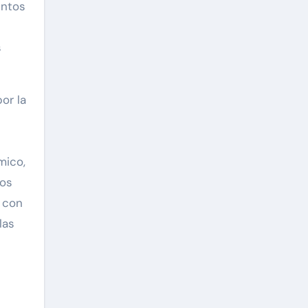
entos
s
or la
mico,
tos
 con
las