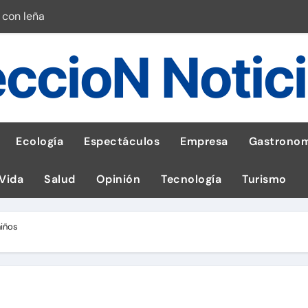
 con leña
ncer de hígado
ccioN Notic
emisiones de GEI en sus operaciones
robo de celular según OSIPTEL
a: guía para las familias
Ecología
Espectáculos
Empresa
Gastronom
stal: ¡Descarga la app de Meridianbet y gana una jugada gratis 
 Vida
Salud
Opinión
Tecnología
Turismo
 inspirado en la fuerza de un volcán
entrega 1,600 equipos educativos
niños
esas en Latam