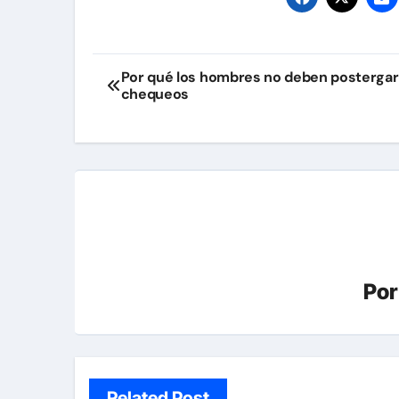
Navegación
Por qué los hombres no deben postergar
chequeos
de
entradas
Po
Related Post