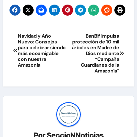
Navegación
Navidad y Año
BanBif impulsa
Nuevo: Consejos
protección de 10 mil
de
para celebrar siendo
árboles en Madre de
más ecoamigable
Dios mediante
entradas
con nuestra
“Campaña
Amazonía
Guardianes de la
Amazonía”
Por
SeccioNNoticias