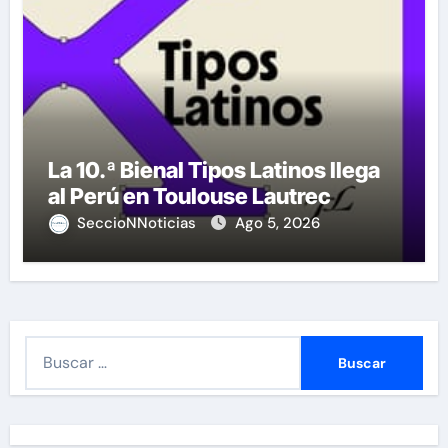
La 10.ª Bienal Tipos Latinos llega
al Perú en Toulouse Lautrec
SeccioNNoticias
Ago 5, 2026
B
u
s
c