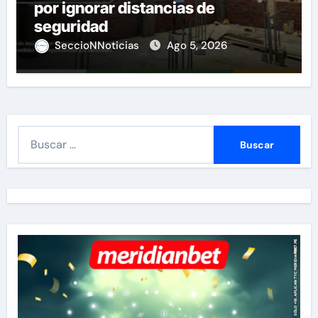
por ignorar distancias de
seguridad
SeccioNNoticias
Ago 5, 2026
B
u
s
c
a
r
: