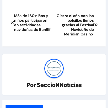
Navegación
Más de 160 niñas y
Cierra el año con los
niños participaron
bolsillos llenos
de
en actividades
gracias al Festival
navideñas de BanBif
Navideño de
entradas
Meridian Casino
Por
SeccioNNoticias