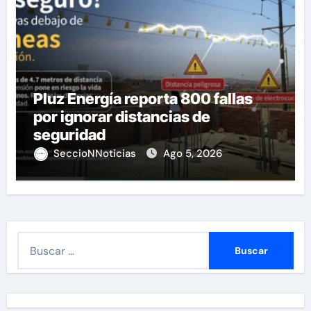
Pluz Energía reporta 800 fallas
por ignorar distancias de
seguridad
SeccioNNoticias
Ago 5, 2026
B
u
s
c