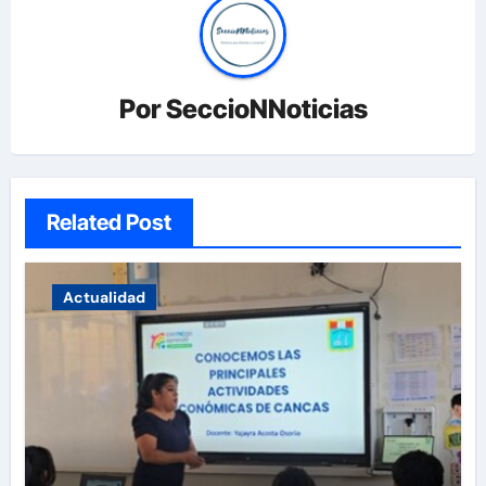
Por
SeccioNNoticias
Related Post
Actualidad