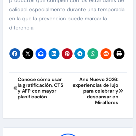
productos que cumplen con los estándares de
calidad, especialmente durante una temporada
en la que la prevención puede marcar la
diferencia.
Navegación
Conoce cómo usar
Año Nuevo 2026:
la gratificación, CTS
experiencias de lujo
de
y AFP con mayor
para celebrar y
planificación
descansar en
entradas
Miraflores