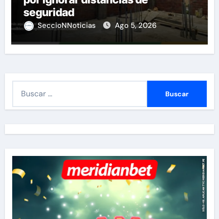
seguridad
SeccioNNoticias
Ago 5, 2026
B
u
s
c
a
r
: