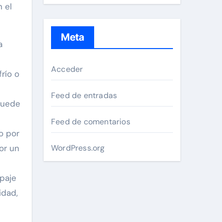
 el
Meta
a
Acceder
río o
Feed de entradas
puede
Feed de comentarios
o por
WordPress.org
or un
ipaje
idad,