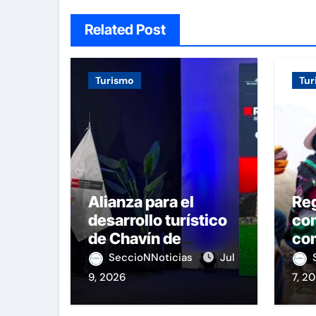
Related Post
Turismo
Tur
Alianza para el
Re
desarrollo turístico
con
de Chavín de
com
Huántar
Pe
SeccioNNoticias
Jul
9, 2026
7, 2