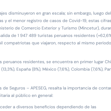
jes disminuyeron en gran escala; sin embargo, luego de
as y el menor registro de casos de Covid-19, estas cifra
sterio de Comercio Exterior y Turismo (Mincetur), dura
alida de 1 947 489 turistas peruanos residentes (+62,6%)
il compatriotas que viajaron, respecto al mismo periodo
os peruanos residentes, se encuentra en primer lugar Chi
 (13,3%), España (8%), México (7,6%), Colombia (7,6%), P
as de Seguros – APESEG, resalta la importancia de conta
taria al público en general:
ceder a diversos beneficios dependiendo de las