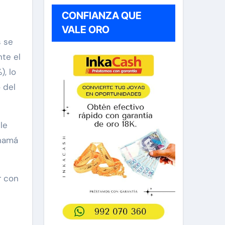
CONFIANZA QUE
l
VALE ORO
s se
nte el
, lo
 del
le
anamá
r con