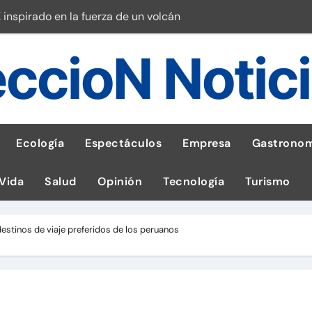
 inspirado en la fuerza de un volcán
entrega 1,600 equipos educativos
ccioN Notic
ogía impulsa la salud materna
las por ignorar distancias de seguridad
llega al Perú en Toulouse Lautrec
Ecología
Espectáculos
Empresa
Gastronom
rie Galaxy A en evento de K-Pop
 Vida
Salud
Opinión
Tecnología
Turismo
s en cáncer a nivel nacional
ed social Myspace a la web
 destinos de viaje preferidos de los peruanos
stal: ¡Descarga la app de Meridianbet y gana una jugada gratis 