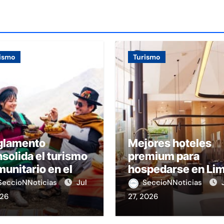
ismo
Turismo
glamento
Mejores hoteles
solida el turismo
premium para
unitario en el
hospedarse en Li
rú
SeccioNNoticias
Jul
SeccioNNoticias
026
27, 2026