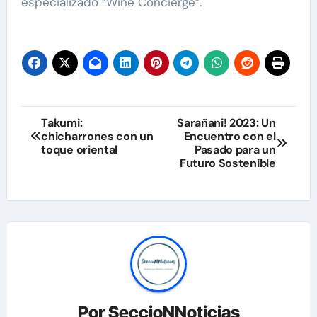
especializado “Wine Concierge”.
Navegación
Takumi:
Sarañani! 2023: Un
chicharrones con un
Encuentro con el
de
toque oriental
Pasado para un
Futuro Sostenible
entradas
Por
SeccioNNoticias