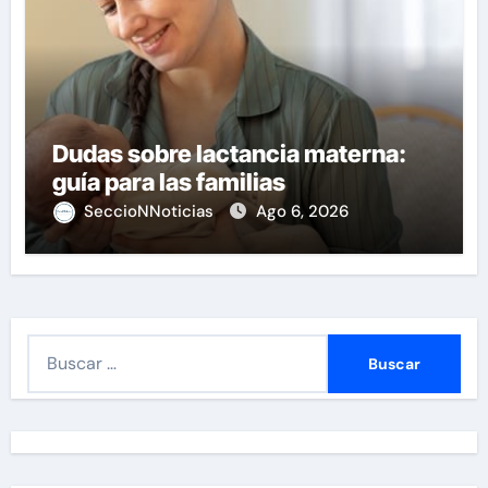
Dudas sobre lactancia materna:
guía para las familias
SeccioNNoticias
Ago 6, 2026
B
u
s
c
a