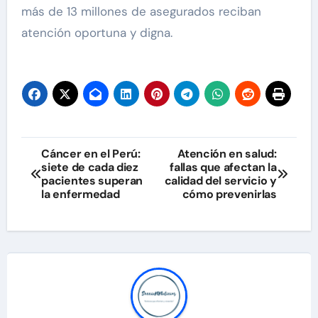
más de 13 millones de asegurados reciban
atención oportuna y digna.
Navegación
Cáncer en el Perú:
Atención en salud:
siete de cada diez
fallas que afectan la
de
pacientes superan
calidad del servicio y
la enfermedad
cómo prevenirlas
entradas