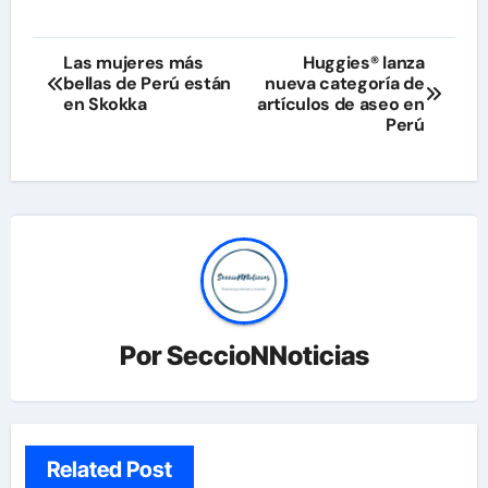
Navegación
Las mujeres más
Huggies® lanza
bellas de Perú están
nueva categoría de
de
en Skokka
artículos de aseo en
Perú
entradas
Por
SeccioNNoticias
Related Post