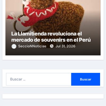
La Llamitienda revoluciona el
mercado de souvenirs en el Perú
SeccioNNoticias
Jul 31, 2026
B
u
s
c
a