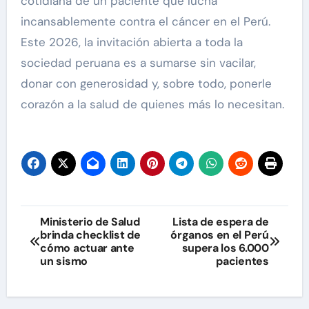
cotidiana de un paciente que lucha
incansablemente contra el cáncer en el Perú.
Este 2026, la invitación abierta a toda la
sociedad peruana es a sumarse sin vacilar,
donar con generosidad y, sobre todo, ponerle
corazón a la salud de quienes más lo necesitan.
Navegación
Ministerio de Salud
Lista de espera de
brinda checklist de
órganos en el Perú
de
cómo actuar ante
supera los 6.000
un sismo
pacientes
entradas