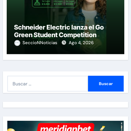
Schneider Electric lanza el Go
Green Student Competition
SeccioNNoticias
Ago 4, 2026
B
u
s
c
a
r
: