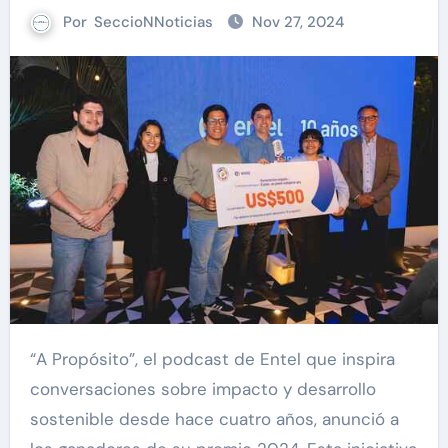
Por
SeccioNNoticias
Nov 27, 2024
“A Propósito”, el podcast de Entel que inspira
conversaciones sobre impacto y desarrollo
sostenible desde hace cuatro años, anunció a