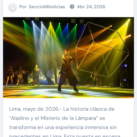
Por
SeccioNNoticias
Abr 24, 2026
Lima, mayo de 2026.- La historia clásica de
“Aladino y el Misterio de la Lámpara” se
transforma en una experiencia inmersiva sin
precedentes en Lima. Esta puesta en escena,