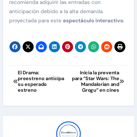
recomienda adquirir las entradas con
anticipación debido a la alta demanda
proyectada para este
espectáculo interactivo
.
Navegación
El Drama:
Inicia la preventa
preestreno anticipa
para “Star Wars: The
de
su esperado
Mandalorian and
estreno
Grogu” en cines
entradas