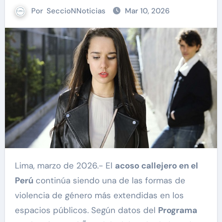
Por
SeccioNNoticias
Mar 10, 2026
Lima, marzo de 2026.- El
acoso callejero en el
Perú
continúa siendo una de las formas de
violencia de género más extendidas en los
espacios públicos. Según datos del
Programa