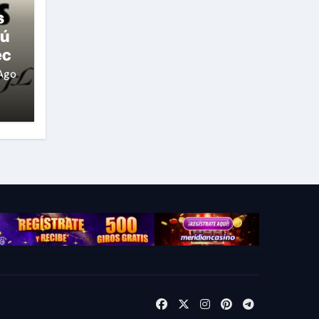
s
rú
ec
Ago