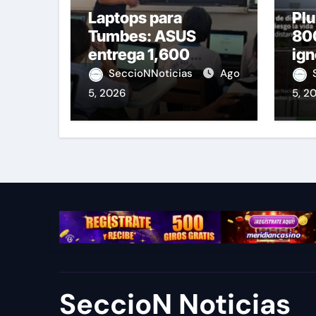
Laptops para
Plu
Tumbes: ASUS
800
entrega 1,600
ign
equipos educativos
de 
SeccioNNoticias
Ago
5, 2026
5, 2
SeccioN Noticias