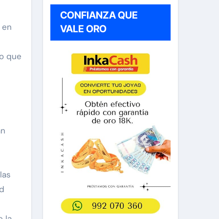
CONFIANZA QUE
 en
VALE ORO
no que
an
las
ad
e la