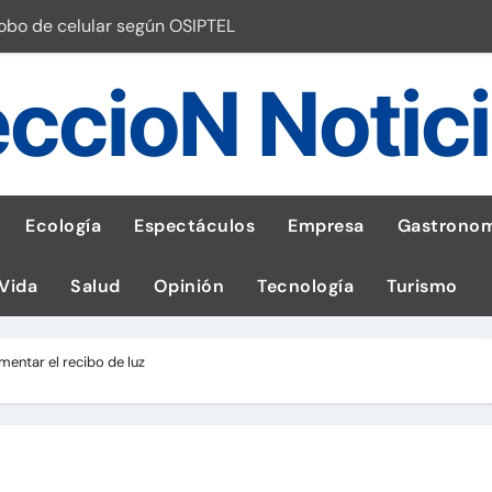
robo de celular según OSIPTEL
a: guía para las familias
ccioN Notic
stal: ¡Descarga la app de Meridianbet y gana una jugada gratis 
 inspirado en la fuerza de un volcán
entrega 1,600 equipos educativos
Ecología
Espectáculos
Empresa
Gastronom
ogía impulsa la salud materna
 Vida
Salud
Opinión
Tecnología
Turismo
las por ignorar distancias de seguridad
llega al Perú en Toulouse Lautrec
umentar el recibo de luz
emisiones de GEI en sus operaciones