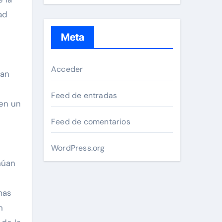
ad
Meta
Acceder
nan
Feed de entradas
en un
Feed de comentarios
WordPress.org
núan
mas
n