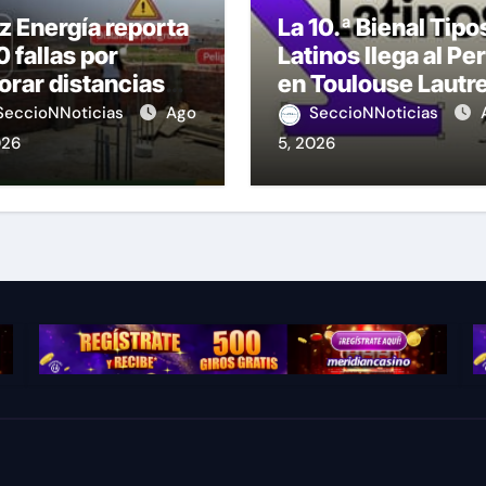
z Energía reporta
La 10.ª Bienal Tipo
 fallas por
Latinos llega al Pe
orar distancias
en Toulouse Lautr
seguridad
SeccioNNoticias
Ago
SeccioNNoticias
026
5, 2026